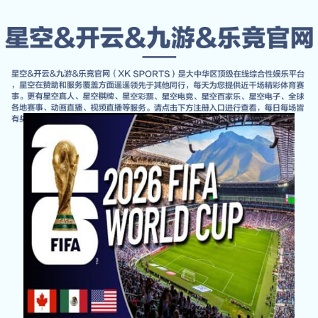
公司动态
首页
公司动态