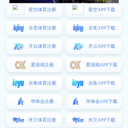
布莱克本与诺丁汉精彩对决
直播全程回顾与分析
2026-05-13
1
分享
在布莱克本与诺丁汉的精彩对决中，两队展现了出色的竞技
状态和战术水平，比赛吸引了众多球迷的关注。本文将从比
赛概况、战术分析、球员表现以及赛后反思四个方面深入回
顾和分析这一场直播盛宴。首先，我们将简要介绍比赛的重
要时刻及其背景，其次，探讨两队所采取的不同战术体系及
其实施效果；接着，突出几位关键球员的表现对比赛结果的
影响；最后，总结赛事带来的启示，以期为未来类似赛事提