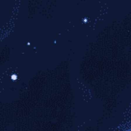
轻球员有着积极影响，这也是吉达联合选择他们的重要原因
都渴望冲击更高层次的赛事，如亚冠联赛乃至欧冠。然而，
们在国际舞台上的表现尚显不足。因此，引进本泽马与坎
提升自己的品牌知名度。不仅可以吸引更多国内外赞助商，
成良性循环。这种情况下，他们在未来几年内有望逐步崛起