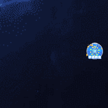
汉堡与柏林联的精彩对决比分
分析及赛后点评
2026-05-31
比拉尔库利巴利的崛起与未来
展望：新星在篮球界的潜力与
挑战
2026-05-31
武磊与秦升的对决：从球场争
锋到场外故事的深度解析
2026-05-30
欧洲杯精彩对决德国队迎战黑
山队期待激烈角逐与精彩进球
2026-05-30