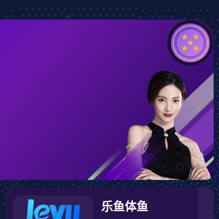
首页
知道
Xingkong
案例精选
公司动态
公司服务
公司动态
首页
公司动态