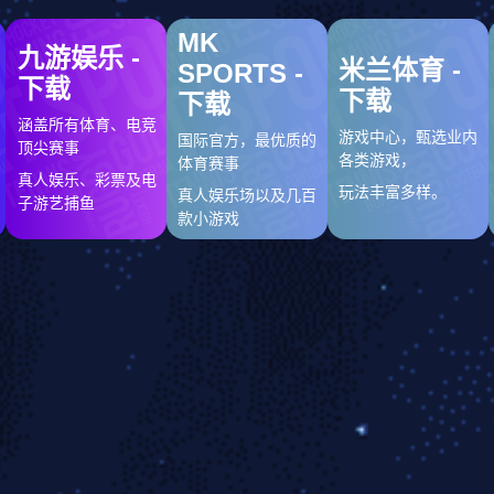
度重视体育产业的发展，并将其视为推动经济多元化的重要
要任务。
个中东地区对足球的关注度急剧上升。这不仅激励了沙特等周
到中东地区在全球足球版图中的重要性。因此，投资于顶级
有效策略。
仅仅是个人职业生涯的新选择，也是他们参与到这个庞大项
战，而对于沙特而言，这是一个展示自己足球强国雄心壮志
，是球队历史上的最佳射手之一。他凭借出色的技术和敏锐
冠冠军。在个人荣誉方面，他也获得过包括金球奖在内的一
术能力和超强的拼抢意识闻名于世。他曾帮助切尔西夺得欧
优秀的防守型中场，更是在关键时刻能够改变比赛节奏的重
力。
够在关键时刻做出明智决策并引领队伍走向胜利。他们不仅