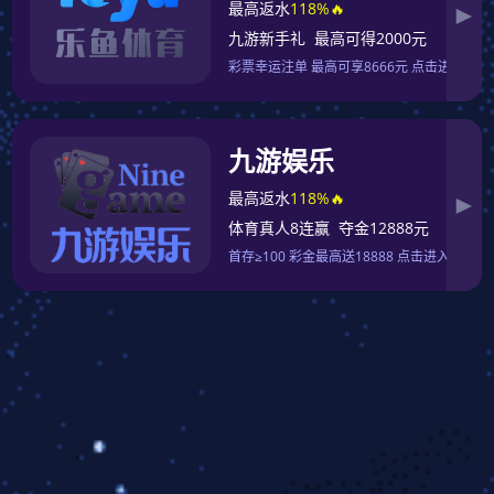
马与坎特或联手打造吉达联
分享
力求提升国内联赛的竞争力和国际影响力。本泽马与坎特作
这支球队带来新的活力和实力。本文将从四个方面详细阐述
球员的个人成就与价值、吉达联合的未来发展潜力以及如何
更好地理解沙特土豪豪掷千金背后的战略考量，以及这笔交
，尤其是足球方面。从引进外籍教练到签约顶级球员，沙特