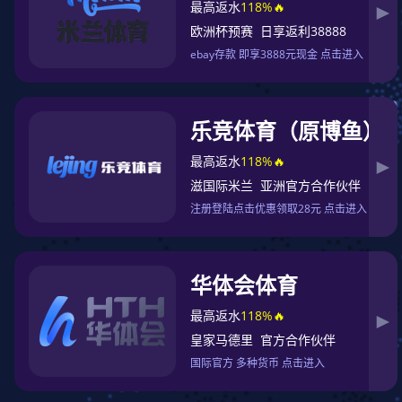
沙特土豪豪掷千金本泽
合欧冠梦之队
2026-06-01
1
近年来，沙特阿拉伯通过巨额资金投入足球运动，
为欧洲足坛的明星球员，加盟吉达联合球队，将为
这一转会的意义，包括沙特足球的发展背景、两位
在欧冠赛场上实现梦想。通过这些分析，我们可以
易可能带来的深远影响。
1、沙特足球发展背景
沙特阿拉伯近年来在体育领域的投资力度不断加大