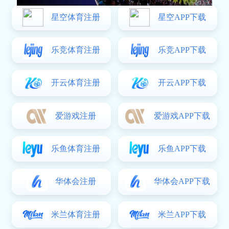
尼克斯与掘金最新战况分析
及精彩瞬间回顾
2026-05-10
1
分享
在近期的NBA比赛中，尼克斯与掘金的对决引发了广泛关
注。两支球队都展现出了各自独特的风格和战术布置，使得
比赛充满了悬念和激烈性。从战术分析到球员表现，再到关
键瞬间回顾，这场比赛不仅仅是一场简单的胜负，而是一次
篮球艺术的精彩呈现。本文将从战况分析、球员表现、战术
对比以及精彩瞬间四个方面，对这场比赛进行深入剖析，以
便更好地理解两队在赛季中的定位及未来的发展方向。